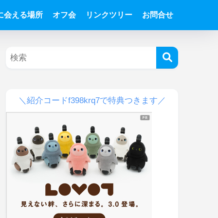
Tに会える場所
オフ会
リンクツリー
お問合せ
＼紹介コードf398krq7で特典つきます／