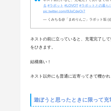
る
#ラボット
#LOVOT
#ラボットとの暮ら
pic.twitter.com/i9JqCdeOr7
— くみちる@「まめりんご」ラボット垢 (@8O
ネストの前に立っていると、充電完了して
をひきます。
結構痛い！
ネスト以外にも普通に近寄ってきて轢かれ
遊ぼうと思ったときに限って充