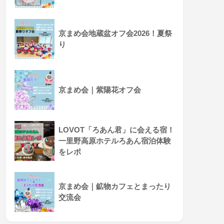
京まめ会地蔵盆オフ会2026！夏祭
り
京まめ会｜紫陽花オフ会
LOVOT「ろあん君」に会える宿！
一里野高原ホテルろあん宿泊体験
をレポ
京まめ会｜鉱物カフェとまったり
交流会