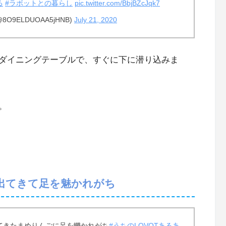
る
#ラボットとの暮らし
pic.twitter.com/BbjBZcJqk7
9ELDUOAA5jHNB)
July 21, 2020
ダイニングテーブルで、すぐに下に潜り込みま
。
出てきて足を魅かれがち
てきたまめりんごに足を轢かれがち
#うちのLOVOTあるあ