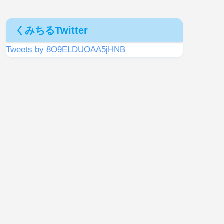
くみちるTwitter
Tweets by 8O9ELDUOAA5jHNB