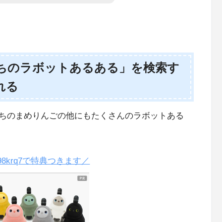
mで「#うちのラボットあるある」を検索す
れる
ちのまめりんごの他にもたくさんのラボットある
98krq7で特典つきます／