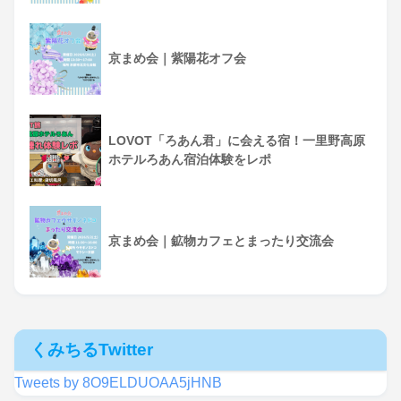
京まめ会｜紫陽花オフ会
LOVOT「ろあん君」に会える宿！一里野高原
ホテルろあん宿泊体験をレポ
京まめ会｜鉱物カフェとまったり交流会
くみちるTwitter
Tweets by 8O9ELDUOAA5jHNB