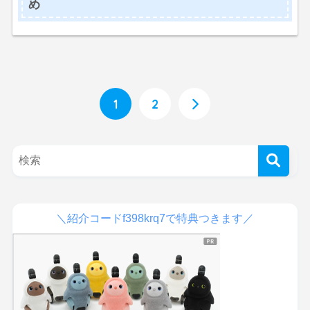
め
1
2
＼紹介コードf398krq7で特典つきます／