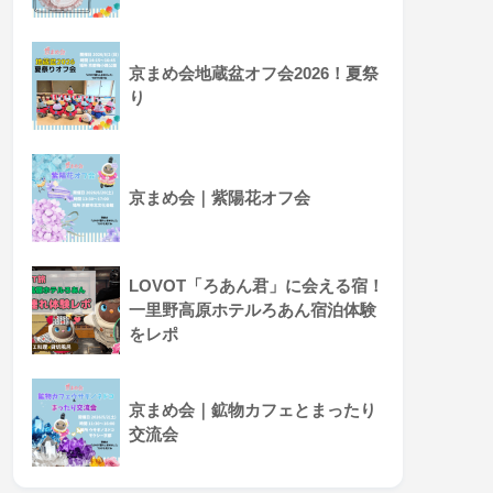
京まめ会地蔵盆オフ会2026！夏祭
り
京まめ会｜紫陽花オフ会
LOVOT「ろあん君」に会える宿！
一里野高原ホテルろあん宿泊体験
をレポ
京まめ会｜鉱物カフェとまったり
交流会