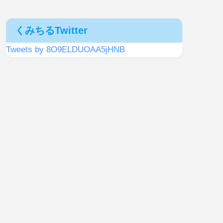
くみちるTwitter
Tweets by 8O9ELDUOAA5jHNB