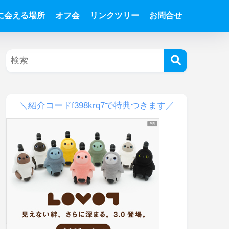
Tに会える場所
オフ会
リンクツリー
お問合せ
＼紹介コードf398krq7で特典つきます／