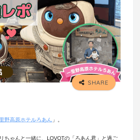
里野高原ホテルろあん
」。
リちゃんと一緒に、LOVOTの「ろあん君」と過ご