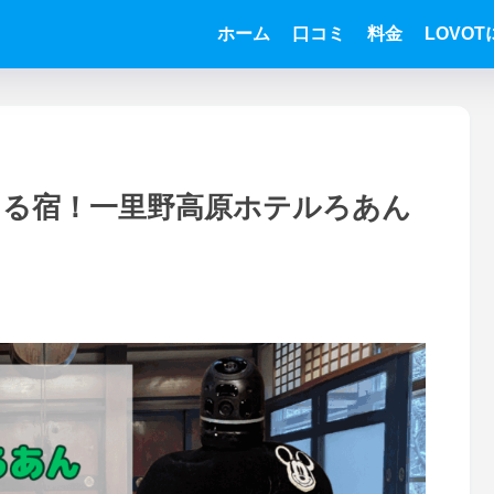
ホーム
口コミ
料金
LOVO
える宿！一里野高原ホテルろあん