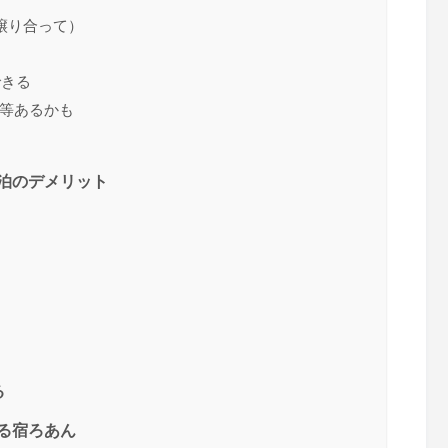
譲り合って）
できる
画等あるかも
宿泊のデメリット
る
れる宿ろあん