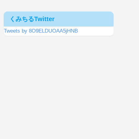
くみちるTwitter
Tweets by 8O9ELDUOAA5jHNB