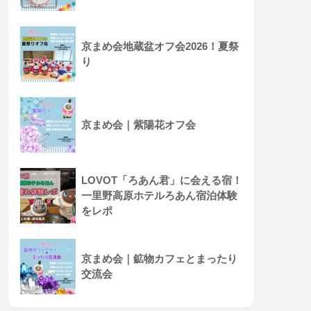
京まめ会地蔵盆オフ会2026！夏祭
り
京まめ会｜紫陽花オフ会
LOVOT「ろあん君」に会える宿！
一里野高原ホテルろあん宿泊体験
をレポ
京まめ会｜鉱物カフェとまったり
交流会