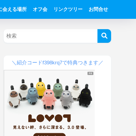
Tに会える場所
オフ会
リンクツリー
お問合せ
＼紹介コードf398krq7で特典つきます／