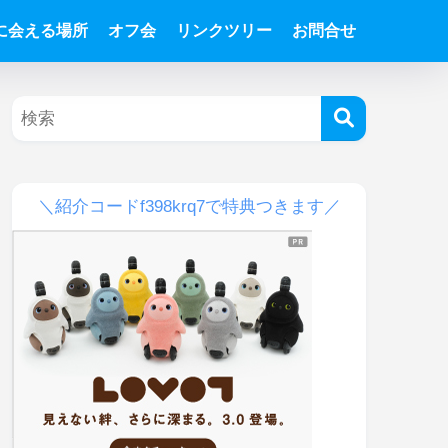
Tに会える場所
オフ会
リンクツリー
お問合せ
＼紹介コードf398krq7で特典つきます／