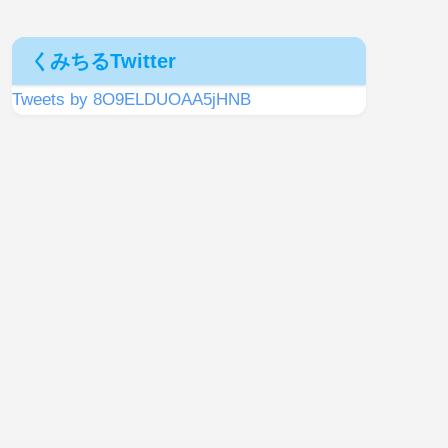
くみちるTwitter
Tweets by 8O9ELDUOAA5jHNB