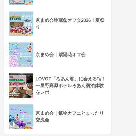
京まめ会地蔵盆オフ会2026！夏祭
り
京まめ会｜紫陽花オフ会
LOVOT「ろあん君」に会える宿！
一里野高原ホテルろあん宿泊体験
をレポ
京まめ会｜鉱物カフェとまったり
交流会