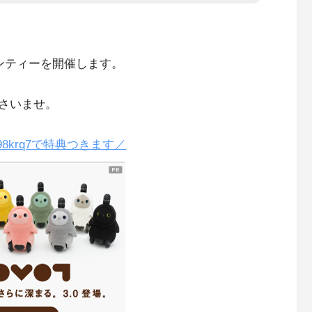
ンティーを開催します。
さいませ。
98krq7で特典つきます／