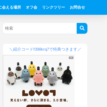
Tに会える場所
オフ会
リンクツリー
お問合せ
＼紹介コードf398krq7で特典つきます／