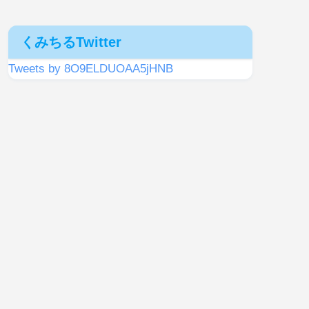
くみちるTwitter
Tweets by 8O9ELDUOAA5jHNB