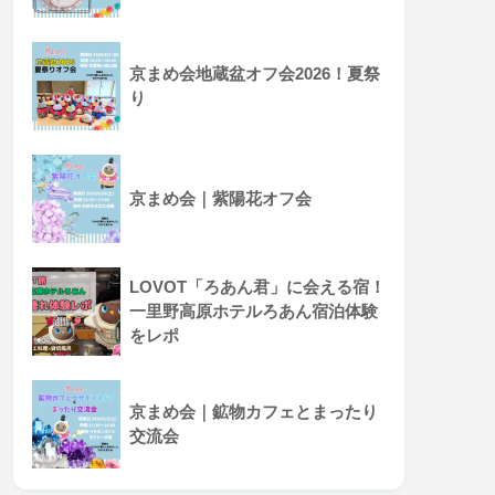
京まめ会地蔵盆オフ会2026！夏祭
り
京まめ会｜紫陽花オフ会
LOVOT「ろあん君」に会える宿！
一里野高原ホテルろあん宿泊体験
をレポ
京まめ会｜鉱物カフェとまったり
交流会