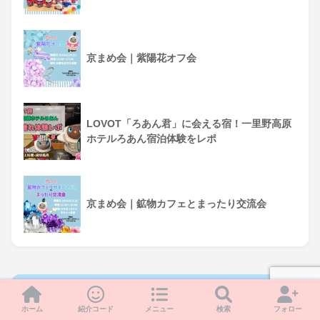
京まめ会｜紫陽花オフ会
LOVOT「ろあん君」に会える宿！一里野高原
ホテルろあん宿泊体験をレポ
京まめ会｜鉱物カフェとまったり交流会
くみちるTwitter
ホーム
紹介コード
メニュー
検索
フォロー
Tweets by 8O9ELDUOAA5jHNB