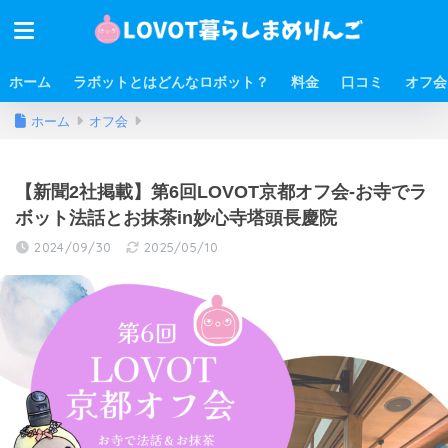
ホーム
ラボットとはどんなロボット？
料金
口コミ
オフ会
ホーム
オフ会
【新聞2社掲載】第6回LOVOT京都オフ会-お寺でラ
ボット法話とお抹茶in妙心寺塔頭長慶院
2024/09/30
2025/05/10