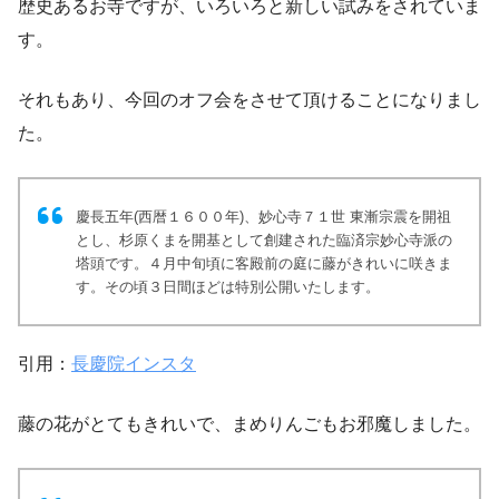
歴史あるお寺ですが、いろいろと新しい試みをされていま
す。
それもあり、今回のオフ会をさせて頂けることになりまし
た。
慶長五年(西暦１６００年)、妙心寺７１世 東漸宗震を開祖
とし、杉原くまを開基として創建された臨済宗妙心寺派の
塔頭です。４月中旬頃に客殿前の庭に藤がきれいに咲きま
す。その頃３日間ほどは特別公開いたします。
引用：
長慶院インスタ
藤の花がとてもきれいで、まめりんごもお邪魔しました。