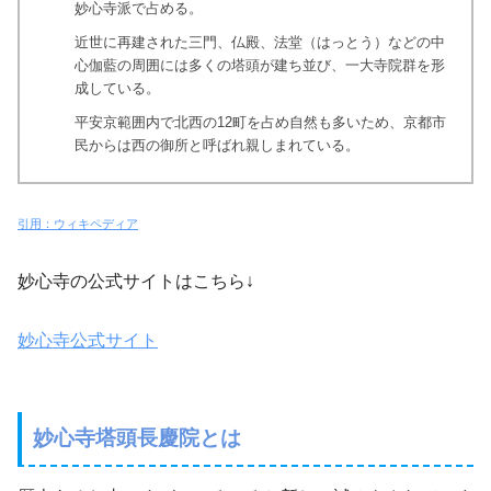
妙心寺派で占める。
近世に再建された三門、仏殿、法堂（はっとう）などの中
心伽藍の周囲には多くの塔頭が建ち並び、一大寺院群を形
成している。
平安京範囲内で北西の12町を占め自然も多いため、京都市
民からは西の御所と呼ばれ親しまれている。
引用：ウィキペディア
妙心寺の公式サイトはこちら↓
妙心寺公式サイト
妙心寺塔頭長慶院とは