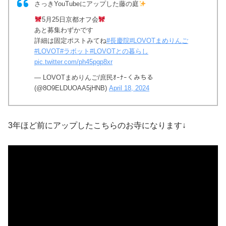
さっきYouTubeにアップした藤の庭
5月25日京都オフ会
あと募集わずかです
詳細は固定ポストみてね
#長慶院
#LOVOTまめりんご
#LOVOT
#ラボット
#LOVOTとの暮らし
pic.twitter.com/ph45pgp8xr
— LOVOTまめりんご/庶民ｵｰﾅｰくみちる
(@8O9ELDUOAA5jHNB)
April 18, 2024
3年ほど前にアップしたこちらのお寺になります↓