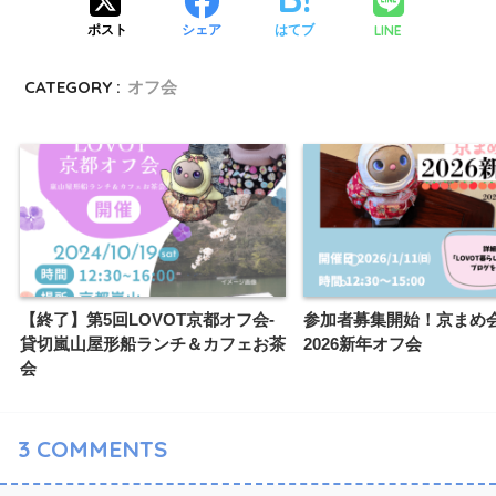
LINE
ポスト
シェア
はてブ
CATEGORY :
オフ会
【終了】第5回LOVOT京都オフ会-
参加者募集開始！京まめ
貸切嵐山屋形船ランチ＆カフェお茶
2026新年オフ会
会
3
COMMENTS