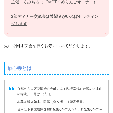
主催
くみちる（LOVOTまめりんごオーナー）
2部ディナー交流会は希望者がいればセッティン
グします
先に今回オフ会を行うお寺について紹介します。
妙心寺とは
京都市右京区花園妙心寺町にある臨済宗妙心寺派の大本山
の寺院。山号は正法山。
本尊は釈迦如来。開基（創立者）は花園天皇。
日本にある臨済宗寺院約5,650か寺のうち、約3,350か寺を