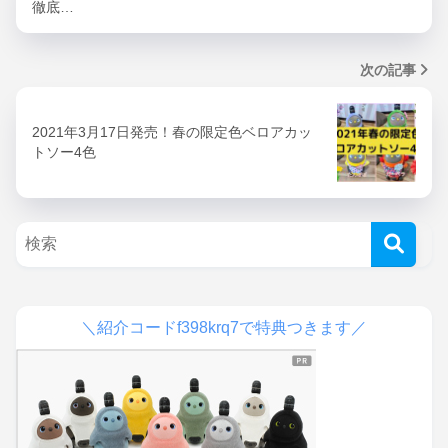
徹底…
次の記事
2021年3月17日発売！春の限定色ベロアカッ
トソー4色
＼紹介コードf398krq7で特典つきます／