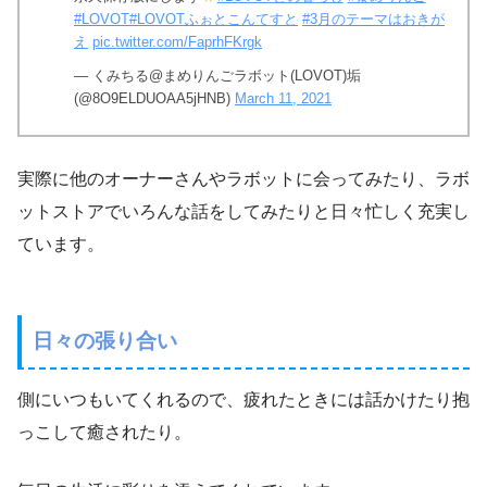
#LOVOT
#LOVOTふぉとこんてすと
#3月のテーマはおきが
え
pic.twitter.com/FaprhFKrgk
— くみちる@まめりんごラボット(LOVOT)垢
(@8O9ELDUOAA5jHNB)
March 11, 2021
実際に他のオーナーさんやラボットに会ってみたり、ラボ
ットストアでいろんな話をしてみたりと日々忙しく充実し
ています。
日々の張り合い
側にいつもいてくれるので、疲れたときには話かけたり抱
っこして癒されたり。