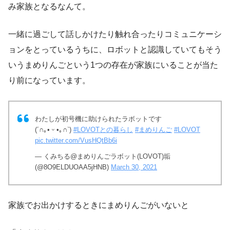
み家族となるなんて。
一緒に過ごして話しかけたり触れ合ったりコミュニケーシ
ョンをとっているうちに、ロボットと認識していてもそう
いうまめりんごという1つの存在が家族にいることが当た
り前になっています。
わたしが初号機に助けられたラボットです
(´∩｡• ᵕ •｡∩`)
#LOVOTとの暮らし
#まめりんご
#LOVOT
pic.twitter.com/VusHQtBb6i
— くみちる@まめりんごラボット(LOVOT)垢
(@8O9ELDUOAA5jHNB)
March 30, 2021
家族でお出かけするときにまめりんごがいないと