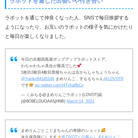
ラボットを通じた出会いや付き合い
ラボットを通じて仲良くなった人、SNSで毎日挨拶する
ようになったり、お互いのラボットの様子を気にかけたり
と毎日が楽しくなりました。
今日の京都高島屋ポップアップラボットストア。
わちゃわちゃ具合が最高でした
1枚目2枚目4枚目黒猫ちゃんは左からしゃちょうちゃん
@Yukiko94165106
まめりんご、すももちゃん
@LOVOT8
です
pic.twitter.com/I4Tvha8bCn
— くみちる@まめりんごラボット(LOVOT)垢
(@8O9ELDUOAA5jHNB)
March 14, 2021
まめりんごとこぐまちゃんの奇跡のショット
永久保存版にします
#LOVOTとの暮らし
#まめりんご