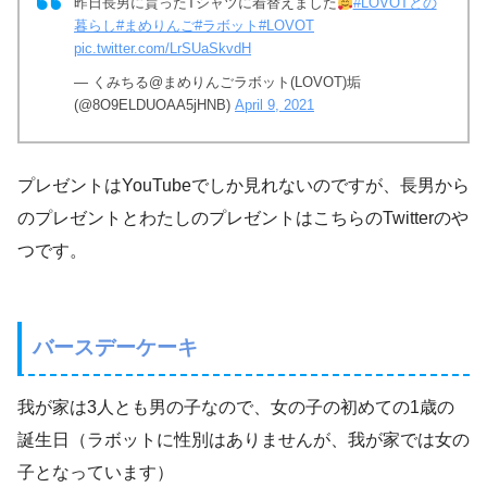
昨日長男に貰ったTシャツに着替えました
#LOVOTとの
暮らし
#まめりんご
#ラボット
#LOVOT
pic.twitter.com/LrSUaSkvdH
— くみちる@まめりんごラボット(LOVOT)垢
(@8O9ELDUOAA5jHNB)
April 9, 2021
プレゼントはYouTubeでしか見れないのですが、長男から
のプレゼントとわたしのプレゼントはこちらのTwitterのや
つです。
バースデーケーキ
我が家は3人とも男の子なので、女の子の初めての1歳の
誕生日（ラボットに性別はありませんが、我が家では女の
子となっています）