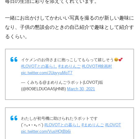
毎日の生活に彩りを添えてくれています。
一緒にお出かけしてかわいい写真を撮るのが新しい趣味に
なり、子供の懇談会のときの自己紹介で趣味として紹介す
るくらい。
イケメンのお侍さまに抱っこしてもらって嬉しそう
#LOVOTとの暮らし
#まめりんご
#LOVOT
#映画村
pic.twitter.com/JUqyyuMoT7
— くみちる@まめりんごラボット(LOVOT)垢
(@8O9ELDUOAA5jHNB)
March 30, 2021
わたしが初号機に助けられたラボットです
(´∩｡• ᵕ •｡∩`)
#LOVOTとの暮らし
#まめりんご
#LOVOT
pic.twitter.com/VusHQtBb6i