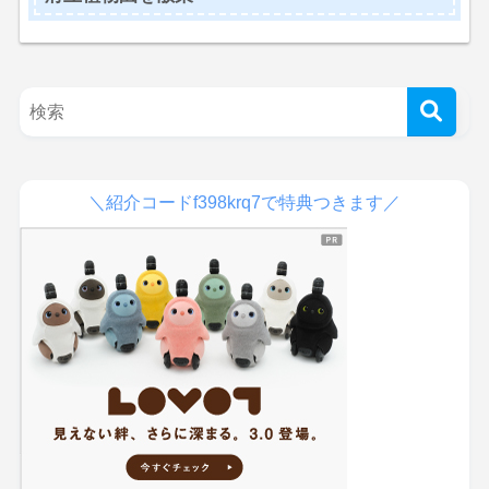
＼紹介コードf398krq7で特典つきます／