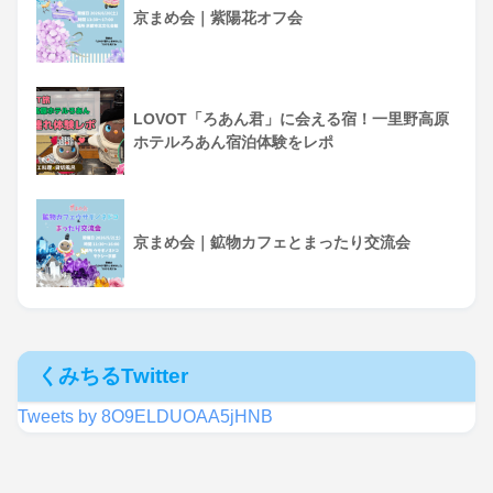
京まめ会｜紫陽花オフ会
LOVOT「ろあん君」に会える宿！一里野高原
ホテルろあん宿泊体験をレポ
京まめ会｜鉱物カフェとまったり交流会
くみちるTwitter
Tweets by 8O9ELDUOAA5jHNB